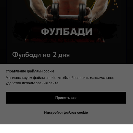
Фулбади на 2 дня
Тренируем всё тело каждую тренировку.
Управление файлами cookie
✔
Готовая программа под 2 дня
Мы используем файлы cookie, чтобы обеспечить максимальное
удобство использования сайта.
✔
Проработка основных групп мышц каждую тренировку
✔
Увеличит силовые показатели
✔
Для новичков и опытных спортсменов
Принять все
Подробнее
Настройки файлов cookie
ПРИОБРЕСТИ