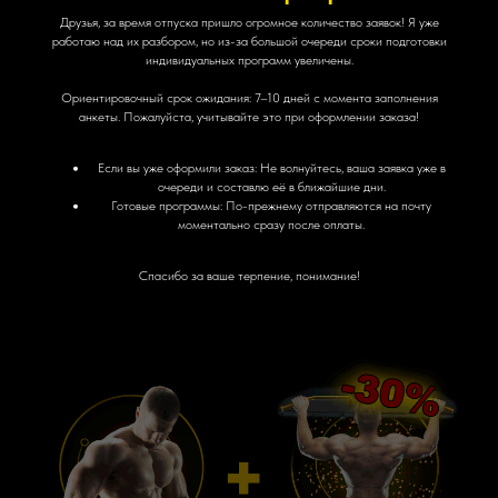
Друзья, за время отпуска пришло огромное количество заявок! Я уже
работаю над их разбором, но из-за большой очереди сроки подготовки
индивидуальных программ увеличены.
Ориентировочный срок ожидания: 7–10 дней с момента заполнения
При покупке
любой
программы вы получаете
анкеты. Пожалуйста, учитывайте это при оформлении заказа!
промокод на 30%
скидку на все остальные
программы. Промокод будет отправлен на вашу
Если вы уже оформили заказ: Не волнуйтесь, ваша заявка уже в
почту.
очереди и составлю её в ближайшие дни.
Готовые программы: По-прежнему отправляются на почту
моментально сразу после оплаты.
Спасибо за ваше терпение, понимание!