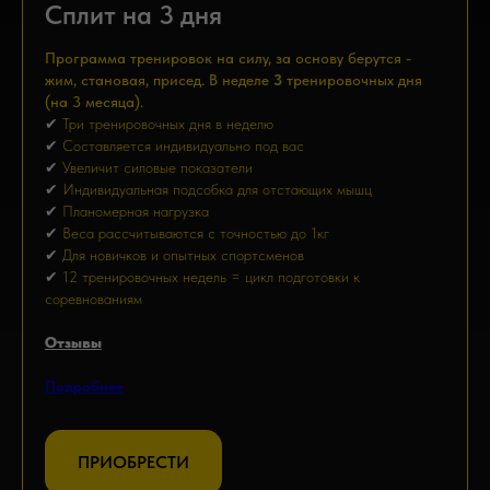
Сплит на 3 дня
Программа тренировок на силу, за основу берутся -
жим, становая, присед. В неделе
3
тренировочных дня
(на 3 месяца).
✔
Три тренировочных дня в неделю
✔
Составляется индивидуально под вас
✔
Увеличит силовые показатели
✔
Индивидуальная подсобка для отстающих мышц
✔
Планомерная нагрузка
✔
Веса рассчитываются с точностью до 1кг
✔
Для новичков и опытных спортсменов
✔
12 тренировочных недель = цикл подготовки к
соревнованиям
Отзывы
Подробнее
ПРИОБРЕСТИ